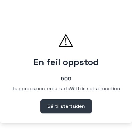
⚠️
En feil oppstod
500
tag.props.content.startsWith is not a function
Gå til startsiden