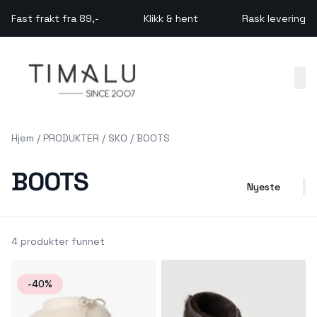
Skip to main content
Fast frakt fra 89,-
Klikk & hent
Rask levering
Hjem
/
PRODUKTER
/
SKO
/
BOOTS
BOOTS
Nyeste
4 produkter funnet
-40%