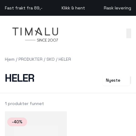
Skip to main content
Fast frakt fra 89,-
Klikk & hent
Rask levering
Hjem
/
PRODUKTER
/
SKO
/
HELER
HELER
Nyeste
1 produkter funnet
-40%