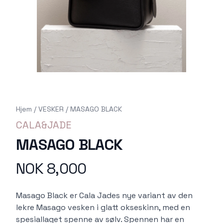
Hjem
/
VESKER
/
MASAGO BLACK
CALA&JADE
MASAGO BLACK
NOK 8,000
Produktdetaljer
Description
Masago Black er Cala Jades nye variant av den
lekre Masago vesken i glatt okseskinn, med en
spesiallaget spenne av sølv. Spennen har en