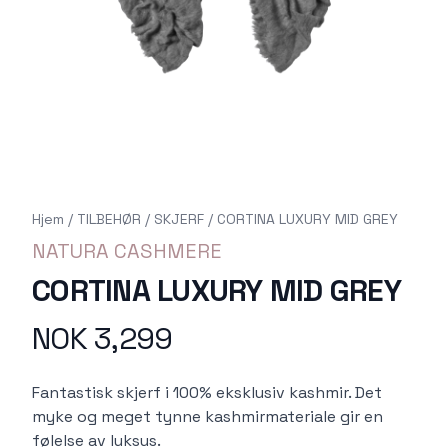
Hjem
/
TILBEHØR
/
SKJERF
/
CORTINA LUXURY MID GREY
NATURA CASHMERE
CORTINA LUXURY MID GREY
NOK 3,299
Produktdetaljer
Description
Fantastisk skjerf i 100% eksklusiv kashmir. Det
myke og meget tynne kashmirmateriale gir en
følelse av luksus.