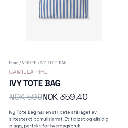
Hjem
/
VESKER
/
IVY TOTE BAG
CAMILLA PIHL
IVY TOTE BAG
NOK 599
NOK 359.40
Produktdetaljer
Description
Ivy Tote Bag har en stripete stil laget av
slitesterkt bomullslerret. Et tidløst og allsidig
plagg, perfekt for hverdagsbruk.