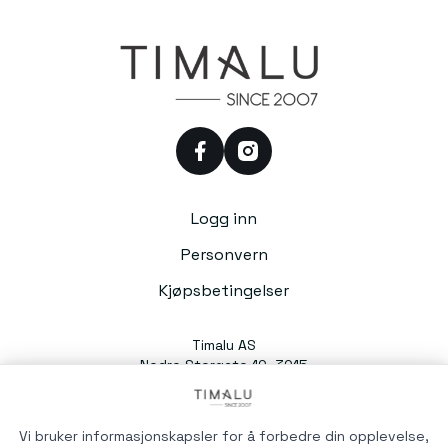
facebook
instagram
Logg inn
Personvern
Kjøpsbetingelser
Timalu AS
Nedre Storgate 10, 3015
Drammen
Org. nr. 991054588
Vi bruker informasjonskapsler for å forbedre din opplevelse,