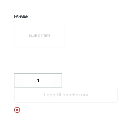
FARGER
Velg en FARGER
BLUE STRIPE
Decrease
Increase
Legg til handlekurv