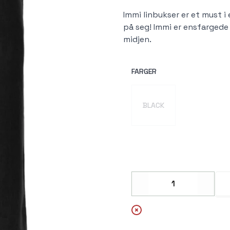
Immi linbukser er et must i
på seg! Immi er ensfargede
midjen.
FARGER
Velg en FARGER
BLACK
Decrease
Increa