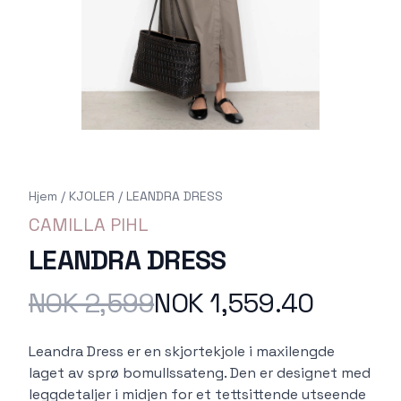
Hjem
/
KJOLER
/
LEANDRA DRESS
CAMILLA PIHL
LEANDRA DRESS
NOK 2,599
NOK 1,559.40
Produktdetaljer
Description
Leandra Dress er en skjortekjole i maxilengde
laget av sprø bomullssateng. Den er designet med
leggdetaljer i midjen for et tettsittende utseende