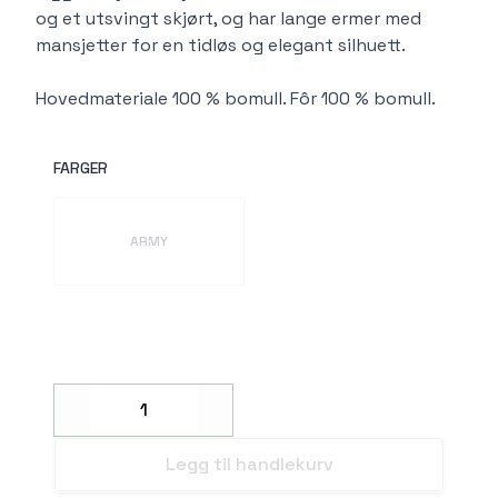
og et utsvingt skjørt, og har lange ermer med
mansjetter for en tidløs og elegant silhuett.
Hovedmateriale 100 % bomull. Fôr 100 % bomull.
FARGER
Velg en FARGER
ARMY
Decrease
Increase
Legg til handlekurv