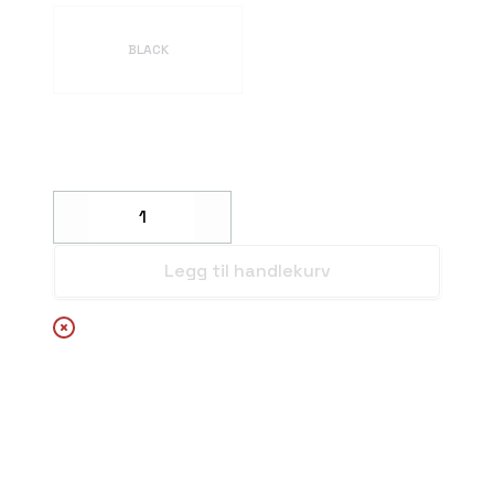
Velg en FARGER
BLACK
Decrease
Increase
Legg til handlekurv