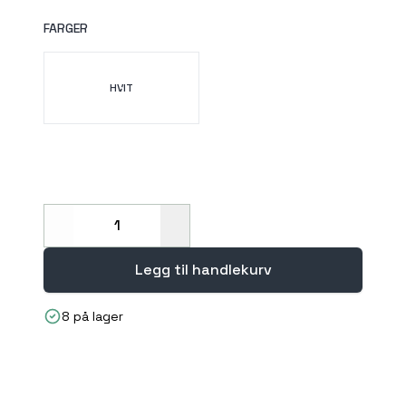
FARGER
Velg en FARGER
HVIT
Decrease
Increase
Legg til handlekurv
8 på lager