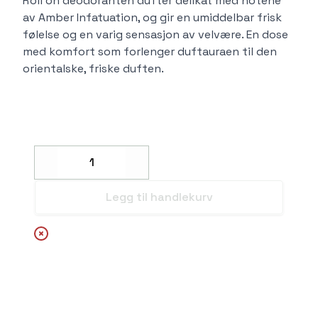
Roll on deodoranten dufter delikat med notene
av Amber Infatuation, og gir en umiddelbar frisk
følelse og en varig sensasjon av velvære. En dose
med komfort som forlenger duftauraen til den
orientalske, friske duften.
Decrease
Increase
Legg til handlekurv