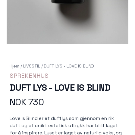
Hjem
/
LIVSSTIL
/
DUFT LYS - LOVE IS BLIND
SPREKENHUS
DUFT LYS - LOVE IS BLIND
NOK 730
Produktdetaljer
Description
Love Is Blind er et duftlys som gjennom en rik
duft og et unikt estetisk uttrykk har blitt laget
for å inspirere. Lyset er laget av naturlig voks, og