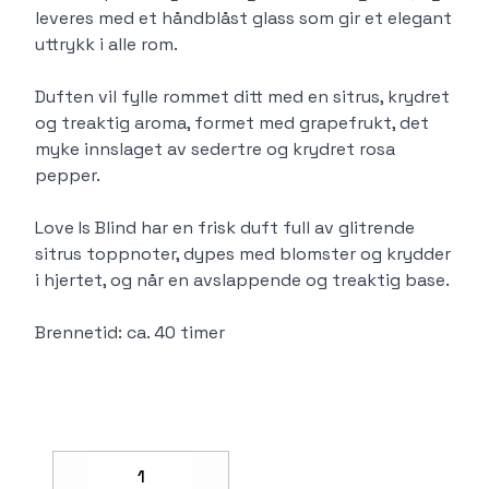
leveres med et håndblåst glass som gir et elegant
uttrykk i alle rom.
Duften vil fylle rommet ditt med en sitrus, krydret
og treaktig aroma, formet med grapefrukt, det
myke innslaget av sedertre og krydret rosa
pepper.
Love Is Blind har en frisk duft full av glitrende
sitrus toppnoter, dypes med blomster og krydder
i hjertet, og når en avslappende og treaktig base.
Brennetid: ca. 40 timer
Decrease
Increase