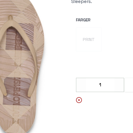
Sleepers.
FARGER
Velg en FARGER
PRINT
Decrease
Increa