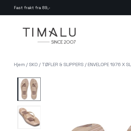
Skip to main content
Fast frakt fra 89,-
Hjem
/
SKO
/
TØFLER & SLIPPERS
/
ENVELOPE 1976 X S