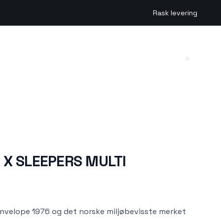
Rask levering
Search (
 X SLEEPERS MULTI
Envelope 1976 og det norske miljøbevisste merket