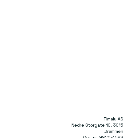
Timalu AS
Nedre Storgate 10, 3015
Drammen
Org. nr. 991054588