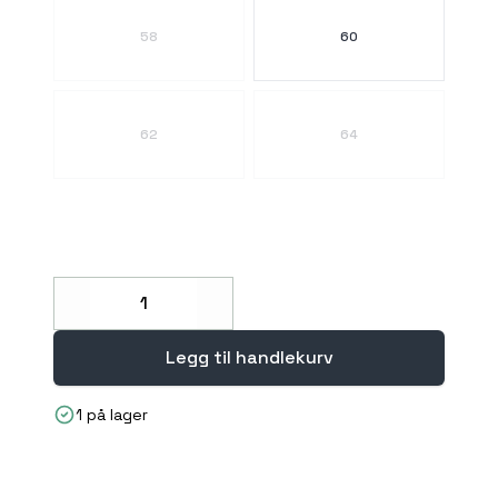
58
60
62
64
Decrease
Increase
Legg til handlekurv
1 på lager