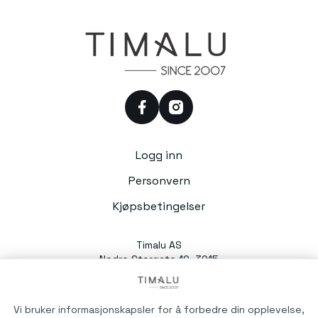
facebook
instagram
Logg inn
Personvern
Kjøpsbetingelser
Timalu AS
Nedre Storgate 10, 3015
Drammen
Org. nr. 991054588
Vi bruker informasjonskapsler for å forbedre din opplevelse,