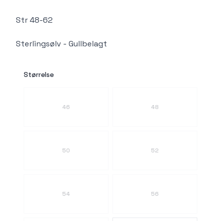
Str 48-62
Sterlingsølv - Gullbelagt
Størrelse
Velg en Størrelse
46
48
50
52
54
56