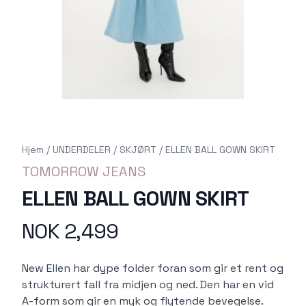
Hjem
/
UNDERDELER
/
SKJØRT
/
ELLEN BALL GOWN SKIRT
TOMORROW JEANS
ELLEN BALL GOWN SKIRT
NOK 2,499
Produktdetaljer
Description
New Ellen har dype folder foran som gir et rent og
strukturert fall fra midjen og ned. Den har en vid
A-form som gir en myk og flytende bevegelse.