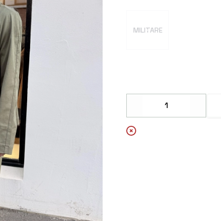
Velg en FARGER
MILITARE
Decrease
Increa