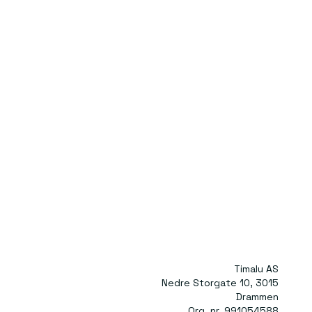
Timalu AS
Nedre Storgate 10, 3015
Drammen
Org. nr. 991054588