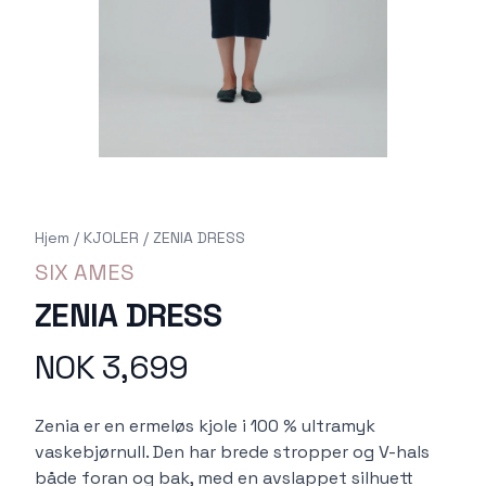
Hjem
/
KJOLER
/
ZENIA DRESS
SIX AMES
ZENIA DRESS
NOK 3,699
Produktdetaljer
Description
Zenia er en ermeløs kjole i 100 % ultramyk
vaskebjørnull. Den har brede stropper og V-hals
både foran og bak, med en avslappet silhuett