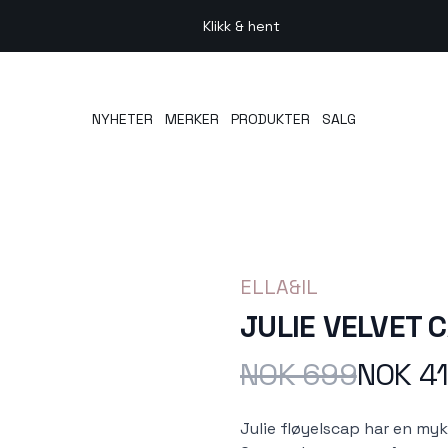
Klikk & hent
NYHETER
MERKER
PRODUKTER
SALG
ELLA&IL
JULIE VELVET 
NOK 699
NOK 4
Produktdetaljer
Description
Julie fløyelscap har en myk