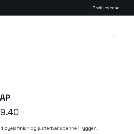
Rask levering
Search (
CAP
19.40
 fløyelsfinish og justerbar spenne i ryggen.