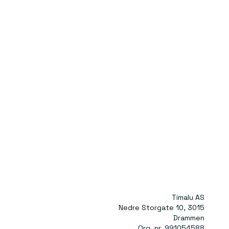
Timalu AS
Nedre Storgate 10, 3015
Drammen
Org. nr. 991054588