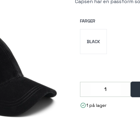
Capsen har en passform so
FARGER
Velg en FARGER
BLACK
Decrease
Increa
1 på lager