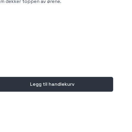
m dekker toppen av ørene.
Legg til handlekurv
se