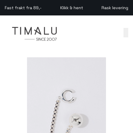
Skip to main content
Fast frakt fra 89,-
Klikk & hent
Rask levering