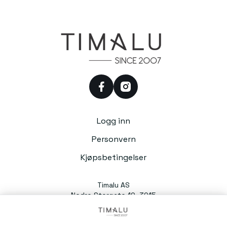
facebook
instagram
Logg inn
Personvern
Kjøpsbetingelser
Timalu AS
Nedre Storgate 10, 3015
Drammen
Org. nr. 991054588