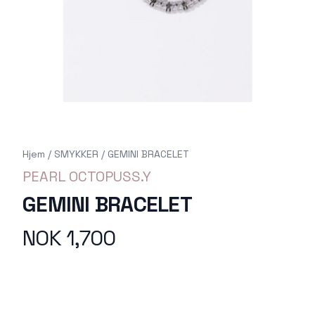
Hjem
/
SMYKKER
/
GEMINI BRACELET
PEARL OCTOPUSS.Y
GEMINI BRACELET
NOK 1,700
Produktdetaljer
Description