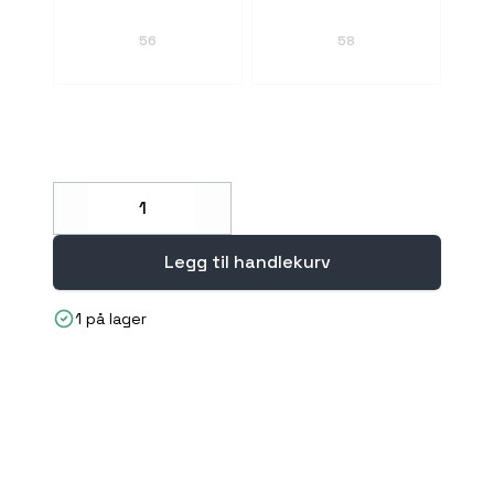
56
58
Decrease
Increase
Legg til handlekurv
1 på lager