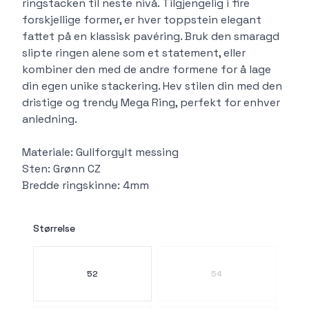
ringstacken til neste nivå. Tilgjengelig i fire
forskjellige former, er hver toppstein elegant
fattet på en klassisk pavéring. Bruk den smaragd
slipte ringen alene som et statement, eller
kombiner den med de andre formene for å lage
din egen unike stackering. Hev stilen din med den
dristige og trendy Mega Ring, perfekt for enhver
anledning.
Materiale: Gullforgylt messing
Sten: Grønn CZ
Bredde ringskinne: 4mm
Størrelse
Velg en Størrelse
52
54