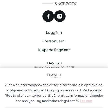
facebook
instagram
Logg inn
Personvern
Kjøpsbetingelser
Timalu AS
Nedre Storgate 10, 3015
Drammen
Org. nr. 991054588
Vi bruker informasjonskapsler for å forbedre din opplevelse,
analysere nettstedtrafikk og tilpasse innhold. Ved å klikke
'Godta alle' samtykker du til vår bruk av informasjonskapsler
for analyse- og markedsføringsformål.
Les mer