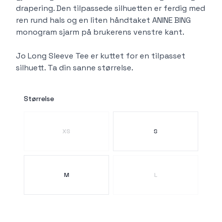
drapering. Den tilpassede silhuetten er ferdig med
ren rund hals og en liten håndtaket ANINE BING
monogram sjarm på brukerens venstre kant.
Jo Long Sleeve Tee er kuttet for en tilpasset
silhuett. Ta din sanne størrelse.
Størrelse
Velg en Størrelse
XS
S
M
L