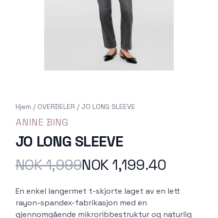
Hjem
/
OVERDELER
/
JO LONG SLEEVE
ANINE BING
JO LONG SLEEVE
NOK 1,999
NOK 1,199.40
Produktdetaljer
Description
En enkel langermet t-skjorte laget av en lett
rayon-spandex-fabrikasjon med en
gjennomgående mikroribbestruktur og naturlig