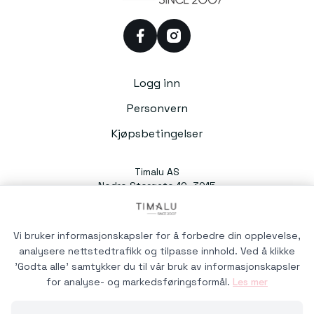
facebook
instagram
Logg inn
Personvern
Kjøpsbetingelser
Timalu AS
Nedre Storgate 10, 3015
Drammen
Org. nr. 991054588
Vi bruker informasjonskapsler for å forbedre din opplevelse,
analysere nettstedtrafikk og tilpasse innhold. Ved å klikke
'Godta alle' samtykker du til vår bruk av informasjonskapsler
for analyse- og markedsføringsformål.
Les mer
Timalu © 2026