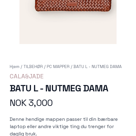
Hjem
/
TILBEHØR
/
PC MAPPER
/
BATU L - NUTMEG DAMA
CALA&JADE
BATU L - NUTMEG DAMA
NOK 3,000
Produktdetaljer
Description
Denne hendige mappen passer til din bærbare
laptop eller andre viktige ting du trenger for
daglig bruk.