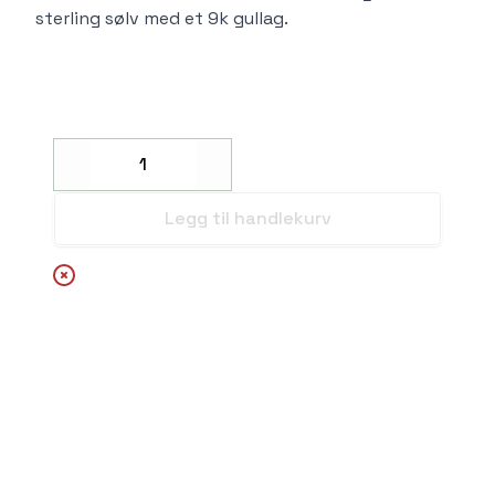
sterling sølv med et 9k gullag.
Decrease
Increase
Legg til handlekurv