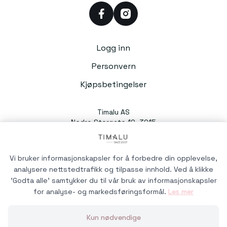
facebook
instagram
Logg inn
Personvern
Kjøpsbetingelser
Timalu AS
Nedre Storgate 10, 3015
Drammen
Org. nr. 991054588
Vi bruker informasjonskapsler for å forbedre din opplevelse,
analysere nettstedtrafikk og tilpasse innhold. Ved å klikke
'Godta alle' samtykker du til vår bruk av informasjonskapsler
for analyse- og markedsføringsformål.
Les mer
Timalu © 2026
Kun nødvendige